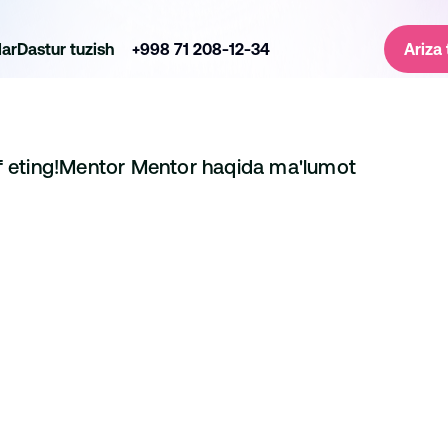
lar
Dastur tuzish
+998 71 208-12-34
Ariza 
f eting!
Mentor 
Mentor haqida ma'lumot
Aleksandr Pol
Loyiha Menejeri