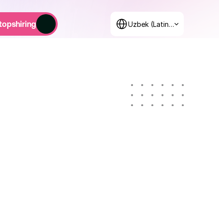
Select Language
topshiring
Uzbek (Latin, Uzbekistan)
15 ta kurs
500+ O'quvchi