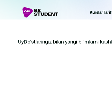
Kurslar
Tarif
Uy
Do'stlaringiz bilan yangi bilimlarni kash