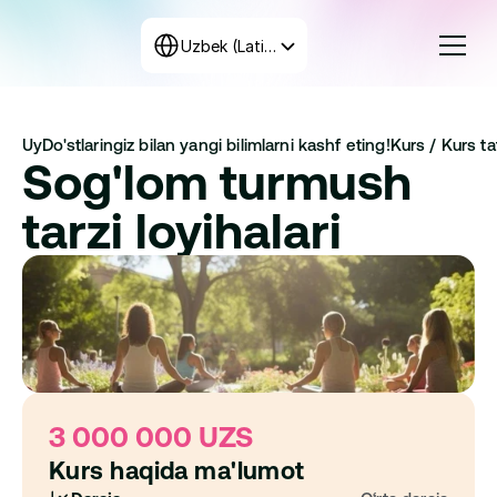
Select Language
Uzbek (Latin, Uzbekistan)
Kurslar
Uy
Do'stlaringiz bilan yangi bilimlarni kashf eting!
Kurs / 
Kurs taf
Tariflar
Sog'lom turmush 
Dastur tuzish
+998 71 208-12-34
tarzi loyihalari
Biz bilan bog‘laning
3 000 000 UZS
Kurs haqida ma'lumot