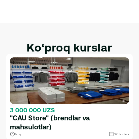
HTML, CSS va JavaScriptni Interaktivlik uchun 
Integratsiya qilish.
Ko‘proq kurslar
3 000 000 UZS
"CAU Store" (brendlar va 
mahsulotlar)
6 oy
32 ta dars