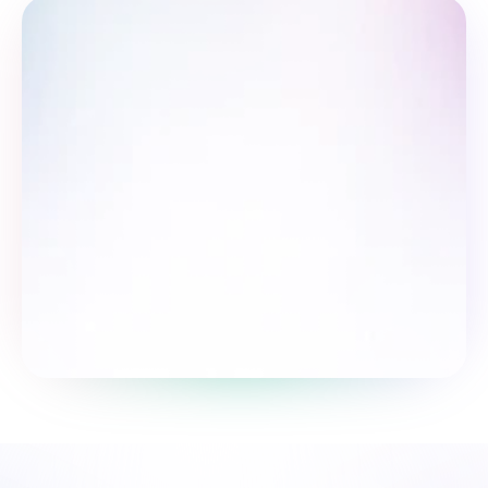
So‘rovnomada qatnashing