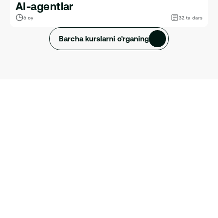
AI-agentlar
6 oy
32 ta dars
Barcha kurslarni o'rganing