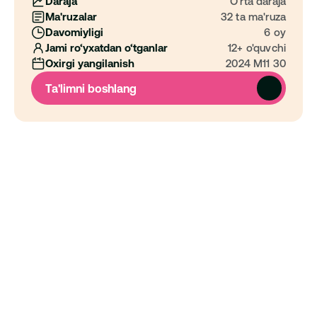
Daraja
O‘rta daraja
Ma'ruzalar
32 ta ma'ruza
Davomiyligi
6 oy
Jami ro‘yxatdan o‘tganlar
12+ o'quvchi
Oxirgi yangilanish
2024 M11 30
Ta'limni boshlang