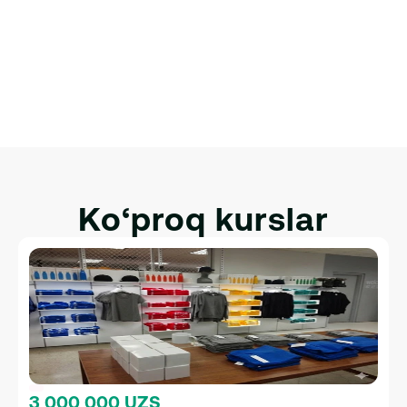
Rivojlanish Muhiti Sozlamalari.
HTML, CSS va JavaScriptga Kirish.
HTML, CSS va JavaScriptni Interaktivlik uchun 
Integratsiya qilish.
Ko‘proq kurslar
3 000 000 UZS