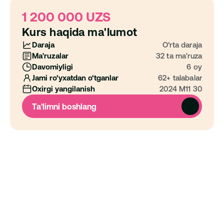
1 200 000 UZS
Kurs haqida ma'lumot
Daraja
O‘rta daraja
Ma'ruzalar
32 ta ma'ruza
Davomiyligi
6 oy
Jami ro‘yxatdan o‘tganlar
62+ talabalar
Oxirgi yangilanish
2024 M11 30
Ta'limni boshlang