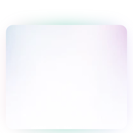
So‘rovnomada qatnashing