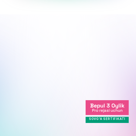
Biz sen bilanmiz, yo'lingda qo'llab-
quvvatlaymiz.
Biz onlayndamiz
Bepul 3 Oylik
+998712081234
Pro rejasi uchun
info@centralasian.uz
SOVG'A SERTIFIKATI
Milliy Bog' ko'chasi, 264, 
Toshkent sh., 111221, O'zbekiston