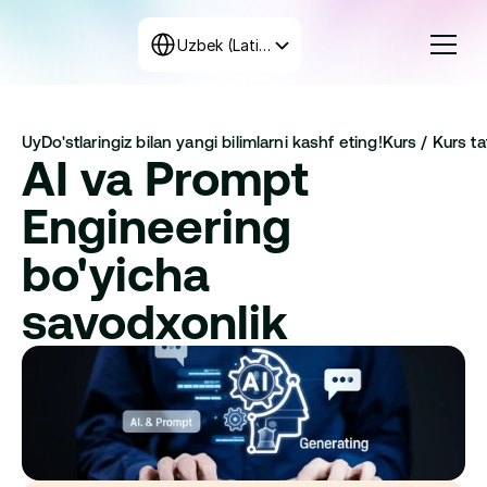
Select Language
Uzbek (Latin, Uzbekistan)
Kurslar
Uy
Do'stlaringiz bilan yangi bilimlarni kashf eting!
Kurs / 
Kurs taf
Tariflar
AI va Prompt 
Dastur tuzish
+998 71 208-12-34
Engineering 
Biz bilan bog‘laning
bo'yicha 
savodxonlik