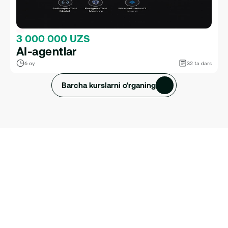
3 000 000 UZS
AI-agentlar
6 oy
32 ta dars
Barcha kurslarni o'rganing