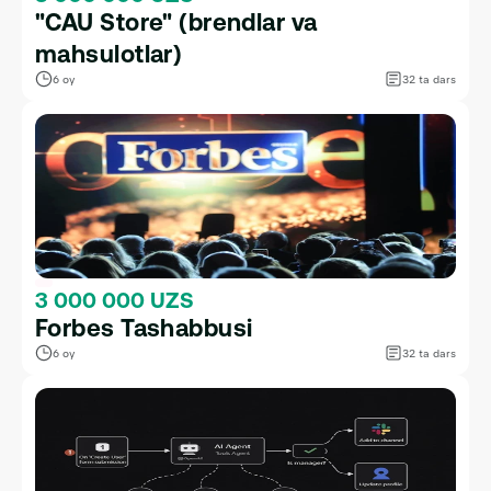
"CAU Store" (brendlar va 
mahsulotlar)
6 oy
32 ta dars
3 000 000 UZS
Forbes Tashabbusi
6 oy
32 ta dars