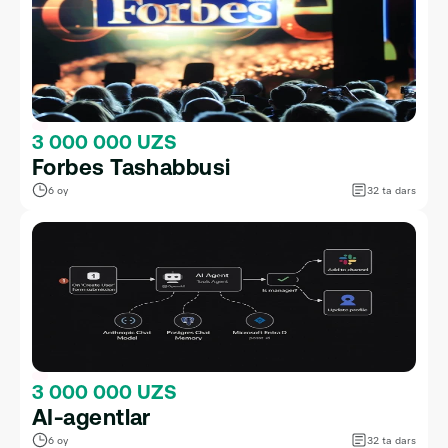
3 000 000 UZS
Forbes Tashabbusi
6 oy
32 ta dars
3 000 000 UZS
AI-agentlar
6 oy
32 ta dars