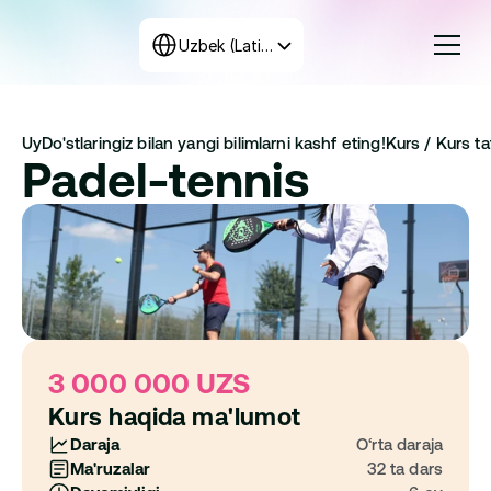
Select Language
Uzbek (Latin, Uzbekistan)
Kurslar
Uy
Do'stlaringiz bilan yangi bilimlarni kashf eting!
Kurs / 
Kurs taf
Tariflar
Padel-tennis
Dastur tuzish
+998 71 208-12-34
Biz bilan bog‘laning
3 000 000 UZS
Kurs haqida ma'lumot
Daraja
O‘rta daraja
Ma'ruzalar
32 ta dars