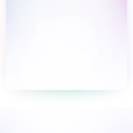
So‘rovnomada qatnashing