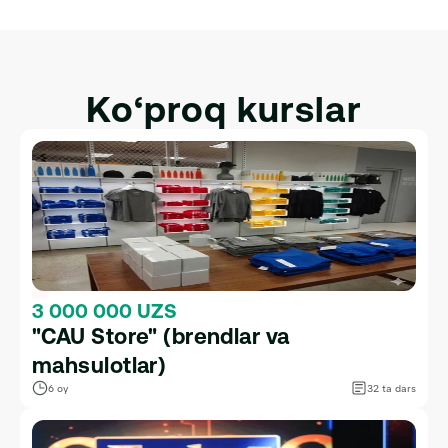
Integratsiya qilish.
Ko‘proq kurslar
3 000 000 UZS
"CAU Store" (brendlar va 
mahsulotlar)
6 oy
32 ta dars