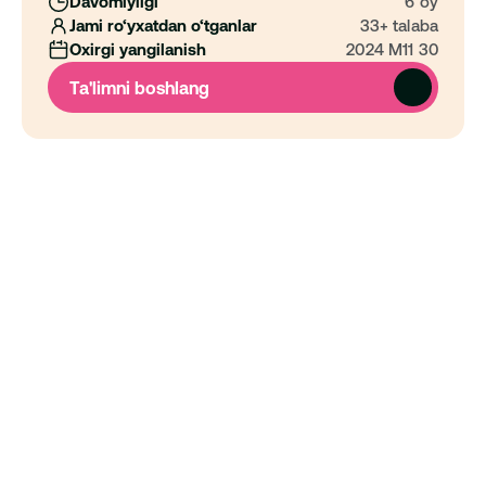
Davomiyligi
6 oy
Jami ro‘yxatdan o‘tganlar
33+ talaba
Oxirgi yangilanish
2024 M11 30
Ta'limni boshlang