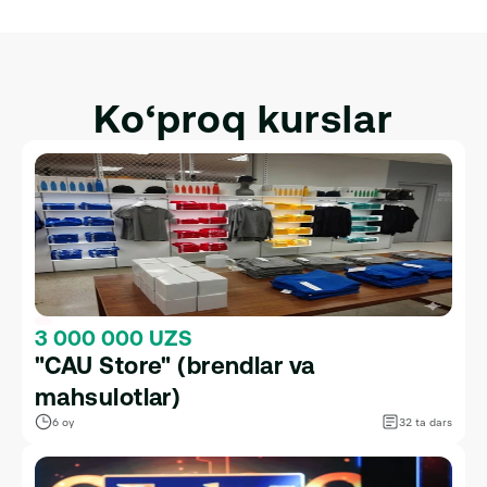
Integratsiya qilish.
Ko‘proq kurslar
3 000 000 UZS
"CAU Store" (brendlar va 
mahsulotlar)
6 oy
32 ta dars