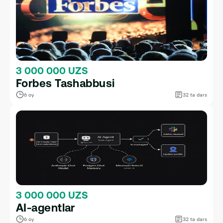
3 000 000 UZS
Forbes Tashabbusi
6 oy
32 ta dars
3 000 000 UZS
AI-agentlar
6 oy
32 ta dars