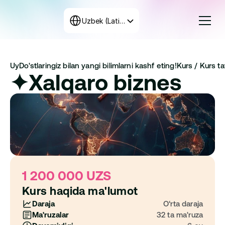
Select Language
Uzbek (Latin, Uzbekistan)
Kurslar
Uy
Do'stlaringiz bilan yangi bilimlarni kashf eting!
Kurs / 
Kurs taf
Tariflar
✦Xalqaro biznes
Dastur tuzish
+998 71 208-12-34
Biz bilan bog‘laning
1 200 000 UZS
Kurs haqida ma'lumot
Daraja
O‘rta daraja
Ma'ruzalar
32 ta ma'ruza