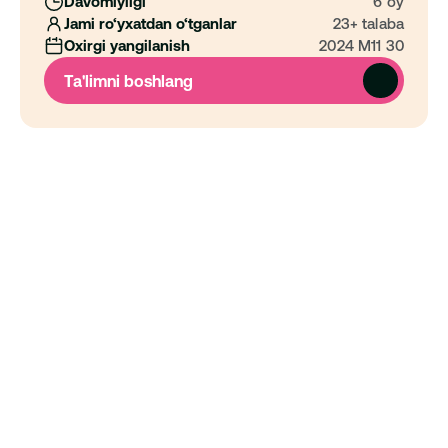
Davomiyligi
6 oy
Jami ro‘yxatdan o‘tganlar
23+ talaba
Oxirgi yangilanish
2024 M11 30
Ta'limni boshlang