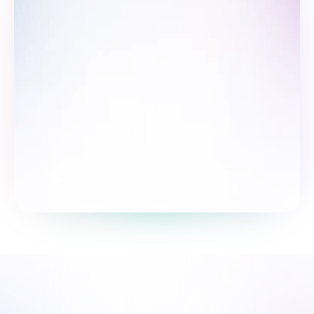
So‘rovnomada qatnashing