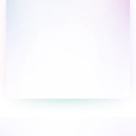
So‘rovnomada qatnashing