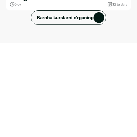
6 oy
32 ta dars
Barcha kurslarni o'rganing