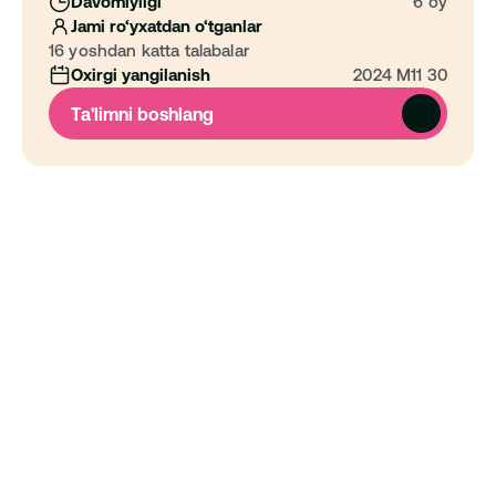
Davomiyligi
6 oy
Jami ro‘yxatdan o‘tganlar
16 yoshdan katta talabalar
Oxirgi yangilanish
2024 M11 30
Ta'limni boshlang