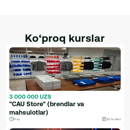
HTML, CSS va JavaScriptni Interaktivlik uchun 
Integratsiya qilish.
Ko‘proq kurslar
3 000 000 UZS
"CAU Store" (brendlar va 
mahsulotlar)
6 oy
32 ta dars