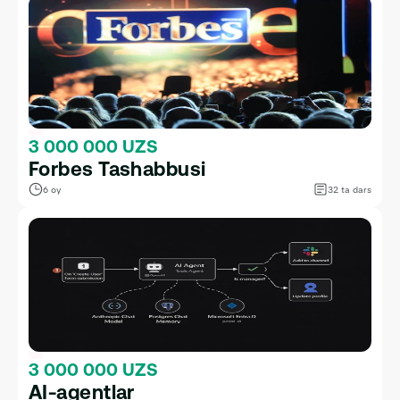
3 000 000 UZS
Forbes Tashabbusi
6 oy
32 ta dars
3 000 000 UZS
AI-agentlar