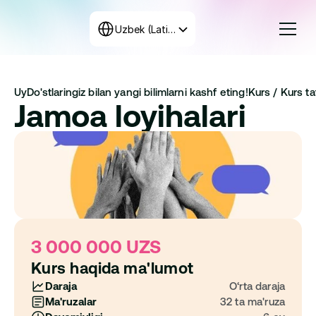
Select Language
Uzbek (Latin, Uzbekistan)
Kurslar
Uy
Do'stlaringiz bilan yangi bilimlarni kashf eting!
Kurs / 
Kurs taf
Tariflar
Jamoa loyihalari
Dastur tuzish
+998 71 208-12-34
Biz bilan bog‘laning
3 000 000 UZS
Kurs haqida ma'lumot
Daraja
O‘rta daraja
Ma'ruzalar
32 ta ma'ruza