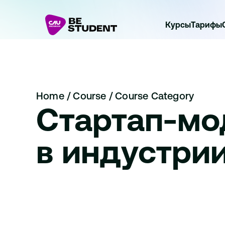
Курсы
Тарифы
Home 
/ 
Course / 
Course Category
Стартап-мод
в индустри
Стартап-модули и практика в индустрии