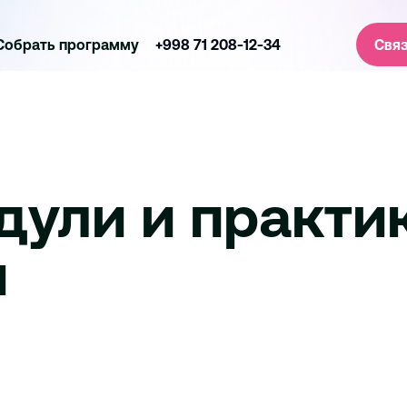
Собрать программу
+998 71 208-12-34
Связ
ули и практик
и
Спорт
Социальное влияние и глобально