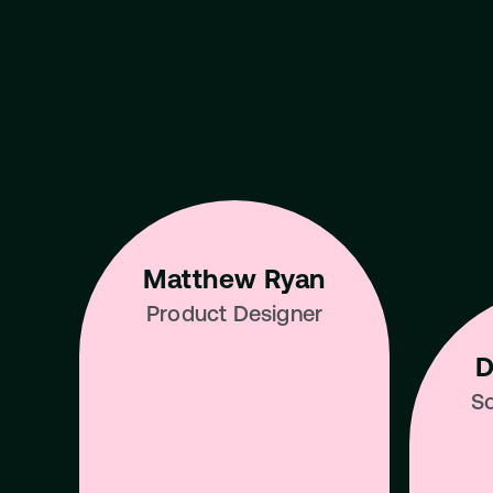
Learn from the 
Talent in the I
Matthew Ryan
Product Designer
D
So