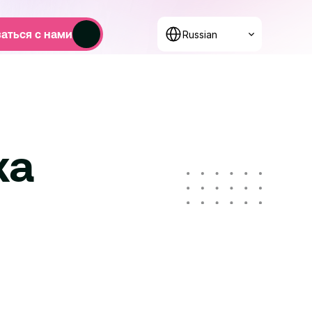
Select Language
аться с нами
Russian
а 
е мышление