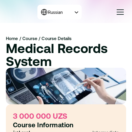
Select Language
Russian
Курсы
Home 
/ 
Course / 
Course Details
Тарифы
Medical Records 
Собрать программу
+998 71 208-12-34
System
Связаться с нами
3 000 000 UZS
Course Information