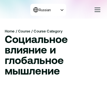
Select Language
Russian
Курсы
Home 
/ 
Course / 
Course Category
Тарифы
Социальное 
Собрать программу
+998 71 208-12-34
влияние и 
Связаться с нами
глобальное 
мышление
Стартап-модули и практика в индустрии
Спорт