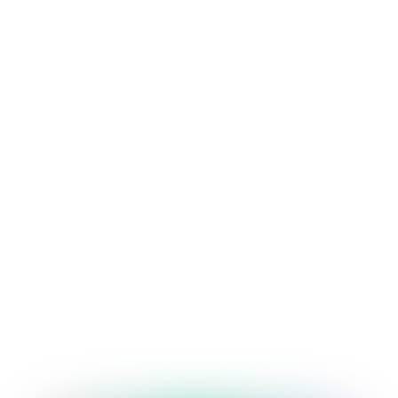
Китайский язык 
6 месяцев
32 лекции
3 000 000 UZS
Matthew Ryan
UI/UX Design
Арабский язык
6 месяцев
32 лекции
3 000 000 UZS
James Michael