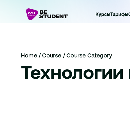
Курсы
Тарифы
Home 
/ 
Course / 
Course Category
Технологии
Стартап-модули и практика в индустрии
Личностное развитие и благополучие