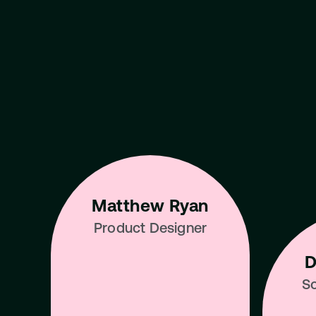
Learn from the 
Talent in the I
Matthew Ryan
Product Designer
D
So