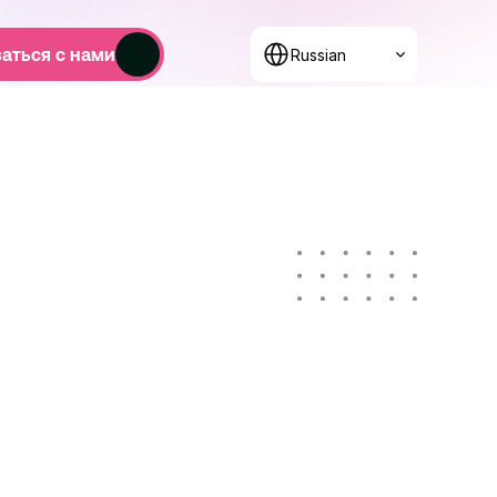
Select Language
аться с нами
Russian
е мышление
женерия