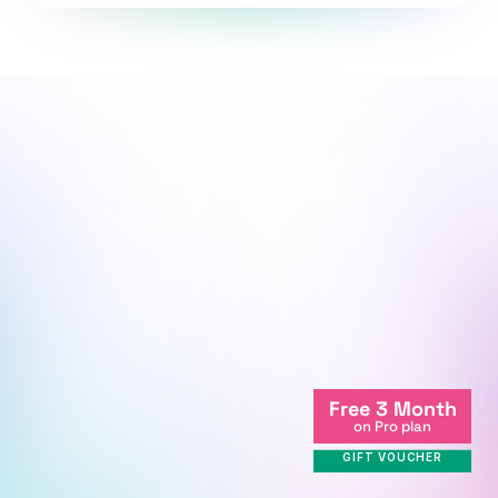
Мы рядом, чтобы поддержать 
твой путь.
Мы онлайн
Free 3 Month
+998712081234
on Pro plan
info@centralasian.uz
GIFT VOUCHER
ул. Миллий Бог, 264, г. 