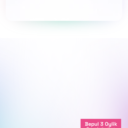
So‘rovnomada qatnashing
Biz sen bilanmiz, yo'lingda qo'llab-
quvvatlaymiz.
Biz onlayndamiz
Bepul 3 Oylik