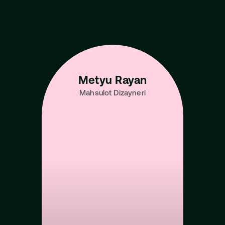
Sohadagi eng yaxshi 
talantlardan o'rganing
Barcha mentorlarni ko‘rish
Metyu Rayan
Mahsulot Dizayneri