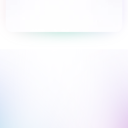
So‘rovnomada qatnashing
Biz sen bilanmiz, yo'lingda qo'llab-
quvvatlaymiz.
Biz onlayndamiz