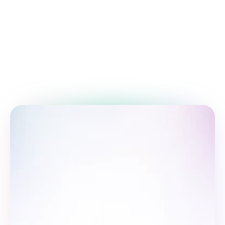
orttirishga qaratilgan ta'lim.
Vaqtni boshqarish bo'yicha 
maslahatlar
Ish unumdorligingizni tasdiqlangan vaqt 
boshqaruvi usullari bilan yaxshilang.
Biz bilan birga bo'ling: