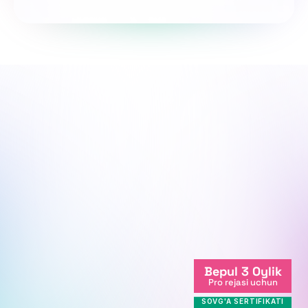
So‘rovnomada qatnashing
Biz sen bilanmiz, yo'lingda qo'llab-
quvvatlaymiz.
Biz onlayndamiz
Bepul 3 Oylik
+998712081234
Pro rejasi uchun
info@centralasian.uz
SOVG'A SERTIFIKATI