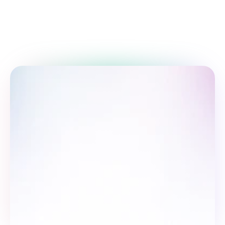
maslahatlar
Ish unumdorligingizni tasdiqlangan vaqt 
boshqaruvi usullari bilan yaxshilang.
Biz bilan birga bo'ling: