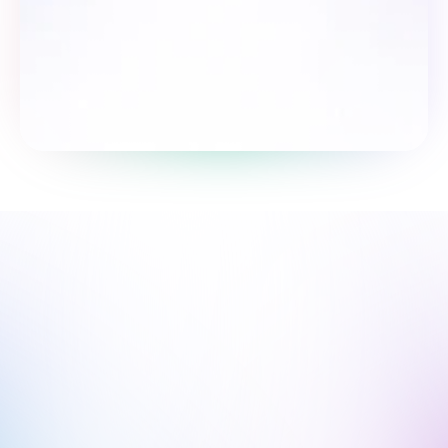
So‘rovnomada qatnashing
Biz sen bilanmiz, yo'lingda qo'llab-
quvvatlaymiz.
Biz onlayndamiz