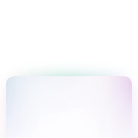
Trening va ta'lim
O'sish uchun bilim va ko'nikmalar 
orttirishga qaratilgan ta'lim.
Vaqtni boshqarish bo'yicha 
maslahatlar
Ish unumdorligingizni tasdiqlangan vaqt 
boshqaruvi usullari bilan yaxshilang.
Biz bilan birga bo'ling: