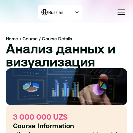
Select Language
Russian
Курсы
Home 
/ 
Course / 
Course Details
Тарифы
Анализ данных и 
Собрать программу
+998 71 208-12-34
визуализация
Связаться с нами
3 000 000 UZS
Course Information