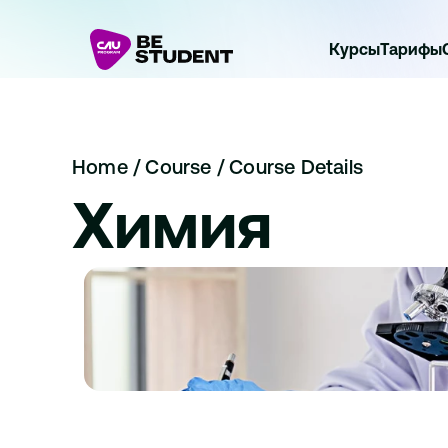
Курсы
Тарифы
Home 
/ 
Course / 
Course Details
Химия