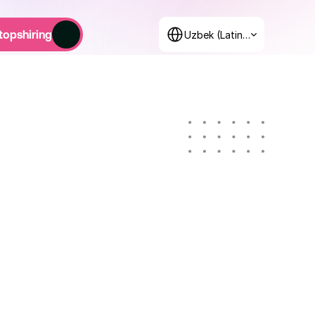
Select Language
topshiring
Uzbek (Latin, Uzbekistan)
15 ta kurs
500+ O'quvchi