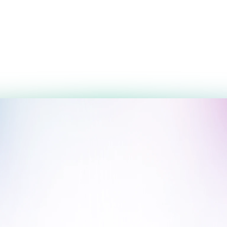
Koreys tili
F
6 oy
32 ta ma'ruza
Entoni Mark
3 000 000 UZS
3