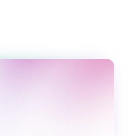
ransuz tili
6 oy
32 ta ma'ruza
Daniyel Jozef
 000 000 UZS