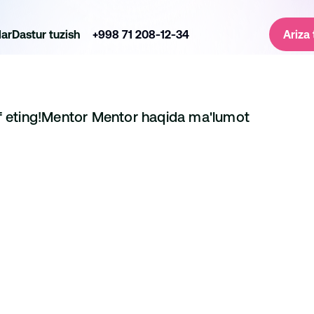
lar
Dastur tuzish
+998 71 208-12-34
Ariza 
f eting!
Mentor 
Mentor haqida ma'lumot
Entoni Mark
Loyiha Menejeri