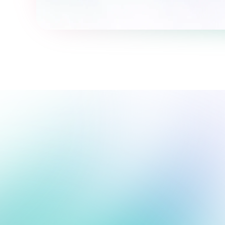
Biz sen bilanmiz, yo'lingda 
qo'llab-quvvatlaymiz.