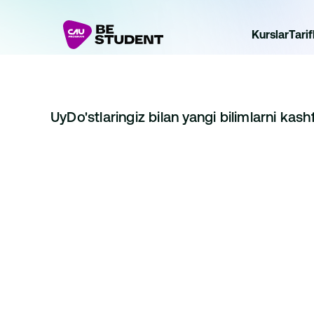
Kurslar
Tarif
Uy
Do'stlaringiz bilan yangi bilimlarni kash