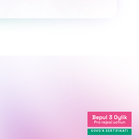
+998712081234
Bepul 3 Oylik
info@centralasian.uz
Pro rejasi uchun
Milliy Bog' ko'chasi, 264, 
SOVG'A SERTIFIKATI
Toshkent sh., 111221, O'zbekiston