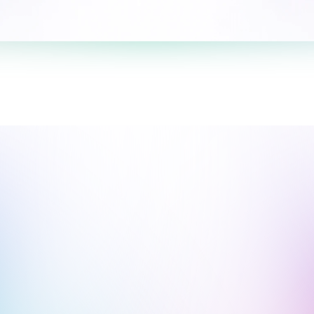
So‘rovnomada qatnashing