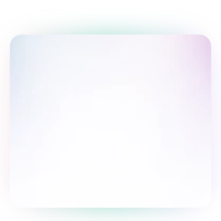
So‘rovnomada qatnashing