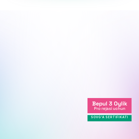
Biz sen bilanmiz, yo'lingda qo'llab-
quvvatlaymiz.
Biz onlayndamiz
Bepul 3 Oylik
+998712081234
Pro rejasi uchun
info@centralasian.uz
SOVG'A SERTIFIKATI
Milliy Bog' ko'chasi, 264, 
Toshkent sh., 111221, O'zbekiston