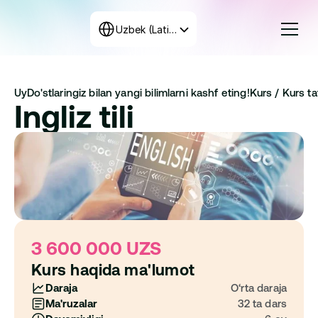
Select Language
Uzbek (Latin, Uzbekistan)
Kurslar
Uy
Do'stlaringiz bilan yangi bilimlarni kashf eting!
Kurs / 
Kurs taf
Tariflar
Ingliz tili
Dastur tuzish
+998 71 208-12-34
Biz bilan bog‘laning
3 600 000 UZS
Kurs haqida ma'lumot
Daraja
O‘rta daraja
Ma'ruzalar
32 ta dars