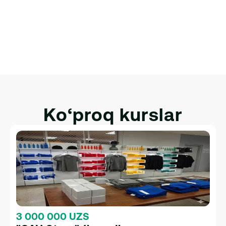
Brandon Maykl
Raqamli Marketolog
Ko‘proq kurslar
3 000 000 UZS