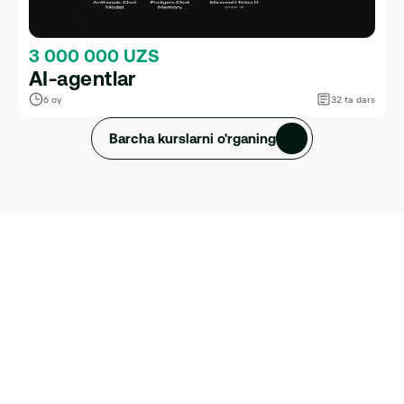
3 000 000 UZS
AI-agentlar
6 oy
32 ta dars
Barcha kurslarni o'rganing