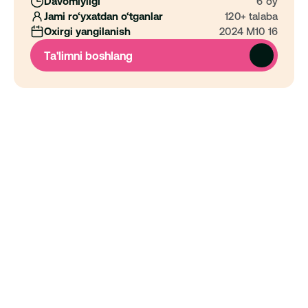
Davomiyligi
6 oy
Jami ro‘yxatdan o‘tganlar
120+ talaba
Oxirgi yangilanish
2024 M10 16
Ta'limni boshlang