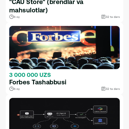
"CAU Store" (brendlar va 
mahsulotlar)
6 oy
32 ta dars
3 000 000 UZS
Forbes Tashabbusi
6 oy
32 ta dars