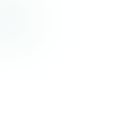
O'sishni xohlaydigan muhit
Kampus, sport, klublar, tadbirlar, musiqa, ijod. Muhit natijani 
belgilaydi.
Har bir qadamda yordam
Kuratorlar va o‘qituvchilar tushunishga yordam beradi, 
tushuntirishadi va yo‘l-yo‘riq ko‘rsatadilar. Savol berish oddiy 
hol.
Amaliyot va haqiqiy loyihalar
Sen faqat o‘qimaysan. Sinab ko‘rasan. Tajriba harakat qilish 
orqali keladi.
Hamjamiyat
Siz rivojlanishni xohlaydigan odamlar orasidasiz. Bu ishonch 
va motivatsiya beradi.