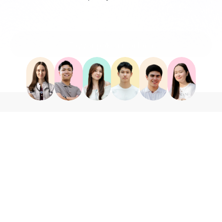
Tayyor paketni tanlang
O‘z dasturingizni tuzing
Sizni qo‘llab-
quvvatlaydigan 
muhitda rivojlanishni 
boshlang