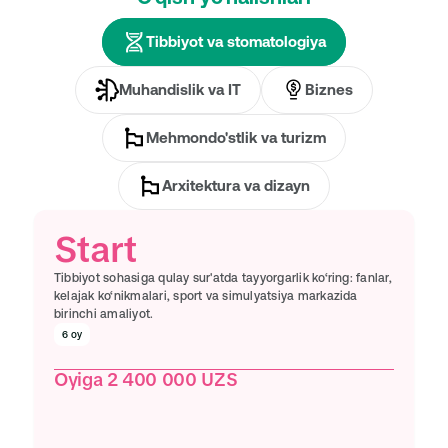
Tibbiyot va stomatologiya
Muhandislik va IT
Biznes
Mehmondo'stlik va turizm
Arxitektura va dizayn
Start
Tibbiyot sohasiga qulay sur'atda tayyorgarlik ko‘ring: fanlar, 
kelajak ko‘nikmalari, sport va simulyatsiya markazida 
birinchi amaliyot.
6 oy
Oyiga 2 400 000 UZS