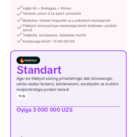
Ingliz tili + Biologiya + Kimyo
Joyni band qilish
Tanlash uchun 2 ta sport yo'nalishi
Modullar: Global fuqarolik va Loyihalarni boshqarish
Tibbiyot simulyatsiya markaziga kirish (oldindan yozilish 
zarur)
Tadbirlar, kutubxona, talabalar muhiti
Kampusga kirish: 15:00–20:00
Mashhur
Standart
Agar siz tibbiyot sizning yo'nalishingiz deb ishonsangiz, 
ushbu dastur fanlarni, ko'nikmalarni, amaliyotni va muhitni 
rivojlantirishga yordam beradi.
6 oy
Oyiga 3 000 000 UZS