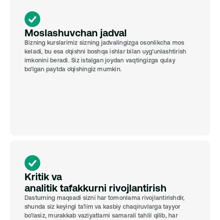
Moslashuvchan jadval
Bizning kurslarimiz sizning jadvalingizga osonlikcha mos 
keladi, bu esa o'qishni boshqa ishlar bilan uyg'unlashtirish 
imkonini beradi. Siz istalgan joydan vaqtingizga qulay 
bo'lgan paytda o'qishingiz mumkin.
Kritik va
analitik tafakkurni rivojlantirish
Dasturning maqsadi sizni har tomonlama rivojlantirishdir, 
shunda siz keyingi ta'lim va kasbiy chaqiruvlarga tayyor 
bo'lasiz, murakkab vaziyatlarni samarali tahlil qilib, har 