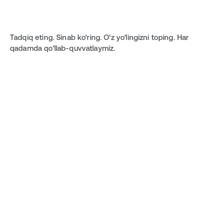
Tadqiq eting. Sinab ko‘ring. O‘z yo‘lingizni toping. Har 
qadamda qo‘llab-quvvatlaymiz.
Asosiy akademik modullar
Startap modullari va tashabbuslar
Tadbirkorlik va startaplar
Texnologiya va muhandislik
Til va muloqot modullari
Tibbiyotga kirish
Sun’iy intellekt va raqamli idrok
Kreativ, media va dizayn
Shaxsiy rivojlanish
Ijtimoiy ta’sir
Sport