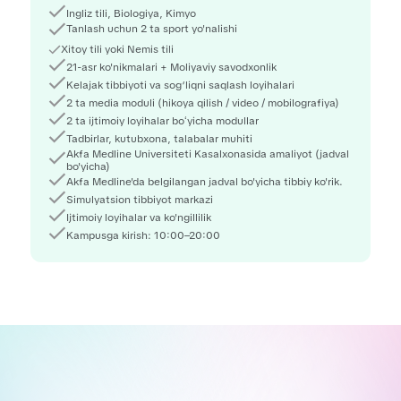
Ingliz tili, Biologiya, Kimyo
Joyni band qilish
Tanlash uchun 2 ta sport yo'nalishi
Xitoy tili yoki Nemis tili
21-asr ko'nikmalari + Moliyaviy savodxonlik
Kelajak tibbiyoti va sog‘liqni saqlash loyihalari
2 ta media moduli (hikoya qilish / video / mobilografiya)
2 ta ijtimoiy loyihalar boʻyicha modullar
Tadbirlar, kutubxona, talabalar muhiti
Akfa Medline Universiteti Kasalxonasida amaliyot (jadval 
bo'yicha)
Akfa Medline'da belgilangan jadval bo'yicha tibbiy ko'rik.
Simulyatsion tibbiyot markazi
Ijtimoiy loyihalar va ko'ngillilik
Kampusga kirish: 10:00–20:00