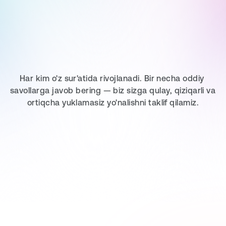
O‘quv
yo‘lingizni
tanlang
Har kim o'z sur'atida rivojlanadi. Bir necha oddiy 
savollarga javob bering — biz sizga qulay, qiziqarli va 
ortiqcha yuklamasiz yo'nalishni taklif qilamiz.
So‘rovnomada qatnashing