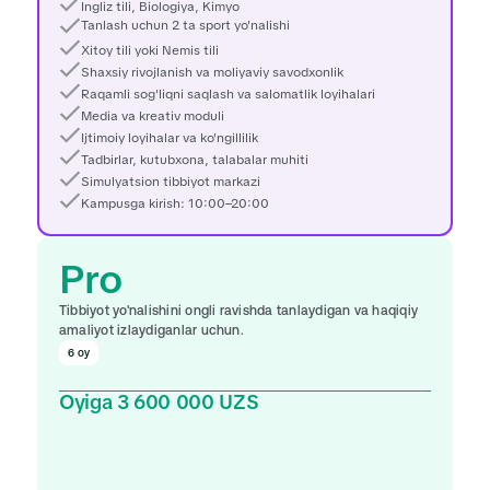
Ingliz tili, Biologiya, Kimyo
Joyni band qilish
Tanlash uchun 2 ta sport yo'nalishi
Xitoy tili yoki Nemis tili
Shaxsiy rivojlanish va moliyaviy savodxonlik
Raqamli sog'liqni saqlash va salomatlik loyihalari
Media va kreativ moduli
Ijtimoiy loyihalar va ko'ngillilik
Tadbirlar, kutubxona, talabalar muhiti
Simulyatsion tibbiyot markazi
Kampusga kirish: 10:00–20:00
Pro
Tibbiyot yo'nalishini ongli ravishda tanlaydigan va haqiqiy 
amaliyot izlaydiganlar uchun.
6 oy
Oyiga 3 600 000 UZS