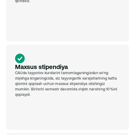
qilinasiz.
Maxsus stipendiya
CAUda tayyorlov kurslarini tamomlaganingizdan so‘ng 
o‘qishga kirganingizda, siz tayyorgarlik xarajatlarining katta 
qismini qoplash uchun maxsus stipendiya olishingiz 
mumkin. Birinchi semestr davomida o‘qish narxining 10%ini 
qoplaydi.