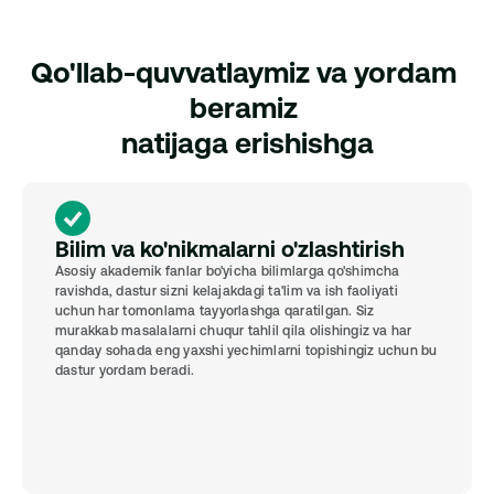
3 000 000 UZS
Qo'llab-quvvatlaymiz va yordam 
beramiz 
natijaga erishishga
Bilim va ko'nikmalarni o'zlashtirish
Asosiy akademik fanlar bo'yicha bilimlarga qo'shimcha 
ravishda, dastur sizni kelajakdagi ta'lim va ish faoliyati 
uchun har tomonlama tayyorlashga qaratilgan. Siz 
murakkab masalalarni chuqur tahlil qila olishingiz va har 
qanday sohada eng yaxshi yechimlarni topishingiz uchun bu 
dastur yordam beradi.