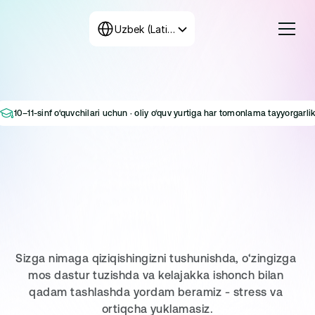
Select Language
Uzbek (Latin, Uzbekistan)
Kurslar
Tariflar
Dastur tuzish
10–11-sinf o‘quvchilari uchun · oliy o‘quv yurtiga har tomonlama tayyorgarli
+998 71 208-12-34
O‘z
Biz bilan bog‘laning
yo‘nalishingizni
toping
va
qabulga
tayyorlaning
Sizga nimaga qiziqishingizni tushunishda, o‘zingizga 
mos dastur tuzishda va kelajakka ishonch bilan 
qadam tashlashda yordam beramiz - stress va 
ortiqcha yuklamasiz.