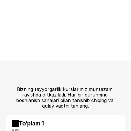
Sinab ko‘r va amaliyot qil
Yarat, loyihalarda qatnash va o'zingni 
qiziqtiradigan narsalarni top.
Biz bilan bog‘laning
Bizning tayyorgarlik kurslarimiz muntazam 
ravishda o'tkaziladi. Har bir guruhning 
boshlanish sanalari bilan tanishib chiqing va 
qulay vaqtni tanlang.
To'plam 1
6 oy