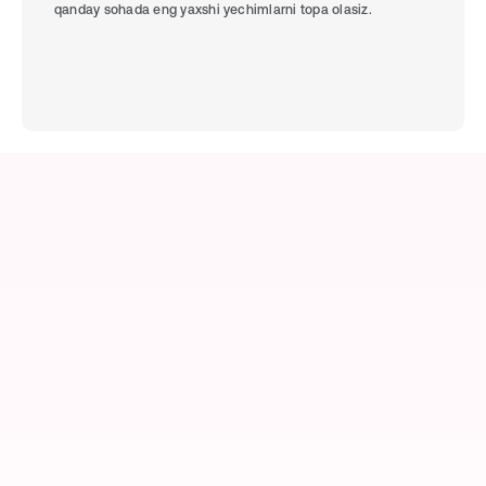
qanday sohada eng yaxshi yechimlarni topa olasiz.
Talabalarning qoniqish 
darajasi