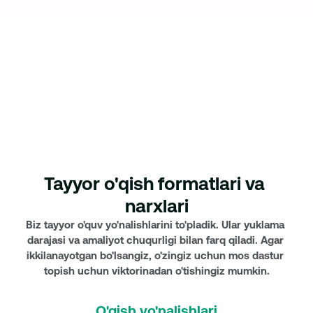
Yuborish
Be Student dasturi boʻyicha mashgʻulotlar Toshkent shahrida oflayn 
formatda oʻtkaziladi. Tugmani bosib, men 
shaxsiy ma'lumotlarimni qayt
ishlashga
 rozilik bildiraman.
Tayyor o'qish formatlari va 
narxlari
Biz tayyor o'quv yo'nalishlarini to'pladik. Ular yuklama 
darajasi va amaliyot chuqurligi bilan farq qiladi. Agar 
ikkilanayotgan bo'lsangiz, o'zingiz uchun mos dastur 
topish uchun viktorinadan o'tishingiz mumkin.
O'qish yo'nalishlari