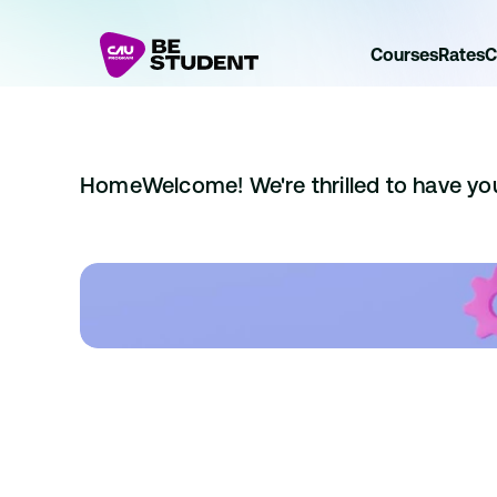
Courses
Rates
C
Home
Welcome! We're thrilled to have you 
William H
15 minutes
Practical tips