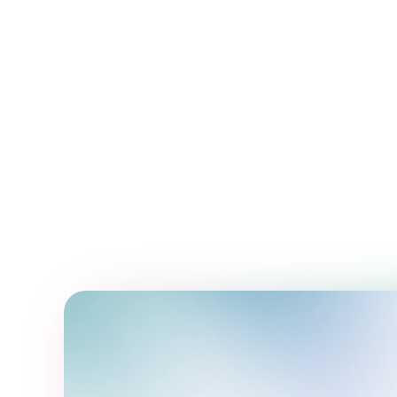
действия. От текста на сайте до п
составленный текст может привлеч
повысить конверсии. Учитесь писат
сосредоточьтесь на четком и убед
Готовы увеличить охват вашего б
двух из этих навыков уже сегодня 
Сообщите нам в комментариях, как
вашего бренда.