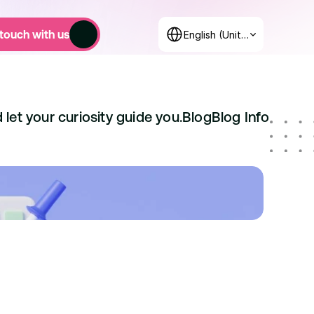
Select Language
 touch with us
English (United States)
 let your curiosity guide you.
Blog
Blog Info
Категории
Startups