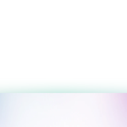
одписей в социальных сетях - хорошо 
ь внимание, заинтересовать читателей и 
ь, учитывая вашу аудиторию, и 
ительном сообщении.
ренда?
 Начните с применения одного или 
и наблюдайте, как растет вовлеченность! 
ие стратегии лучше всего сработали для 